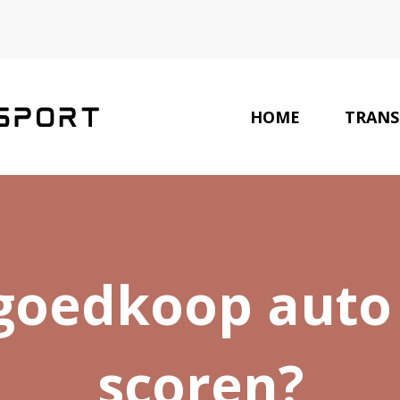
HOME
TRANS
LAATSTE NIEUWS
 goedkoop auto
scoren?