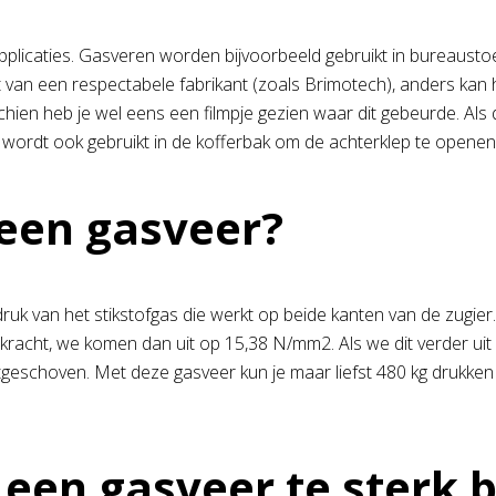
pplicaties. Gasveren worden bijvoorbeeld gebruikt in bureausto
 van een respectabele fabrikant (zoals Brimotech), anders kan 
isschien heb je wel eens een filmpje gezien waar dit gebeurde. Al
r wordt ook gebruikt in de kofferbak om de achterklep te openen
 een gasveer?
uk van het stikstofgas die werkt op beide kanten van de zugier
kracht, we komen dan uit op 15,38 N/mm2. Als we dit verder uit
 uitgeschoven. Met deze gasveer kun je maar liefst 480 kg drukk
en gasveer te sterk bli