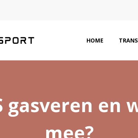
HOME
TRANS
LAATSTE NIEUWS
S gasveren en w
mee?