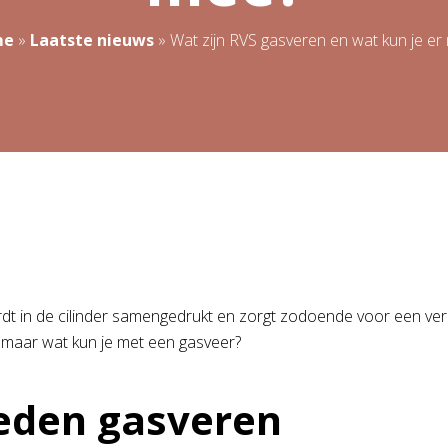
me
»
Laatste nieuws
»
Wat zijn RVS gasveren en wat kun je er
rdt in de cilinder samengedrukt en zorgt zodoende voor een vere
 maar wat kun je met een gasveer?
eden gasveren